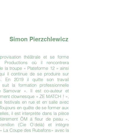
Simon Pierzchlewicz
rovisation théâtrale et se forme
Productions où il rencontrera
 la troupe « Plateforme 12 » ainsi
i il continue de se produire sur
s. En 2019 il quitte son travail
 suit la formation professionnelle
e Samovar ». Il est co-auteur et
llement clownesque « ZE MATCH ! »,
 festivals en rue et en salle avec
 Toujours en quête de se former aux
les, il est interprète dans la pièce
tièrement ÔM à fleur de peau »,
rnillon (Cie O’delà) et intègre
 « La Coupe des Rubafons» avec la