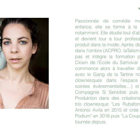
Passionnée de comédie mu
enfance, elle se forme à la
notamment. Elle étudie tout d'
et devient tour à tour profes
produit dans la mode. Après de
dans l'ombre (ACPRO, laTalisma
pas et intègre la formation p
Clown de l’Ecole du Samovar (
commence alors à travailler 
avec le Gang de la Tartine no
clownesques dans l’espace 
soirées événementielles…) et 
Compagnie Si Sensible puis
Produktion dans des créations 
trio clownesque "Les Rubafo
Antonio Avila en 2015 et crée
Podium" en 2016 puis "La Coup
tournée depuis.