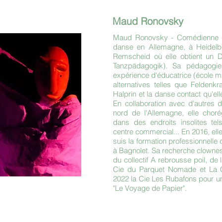
Maud Ronovsky
Maud Ronovsky - Comédienne - M
danse en Allemagne, à Heidelb
Remscheid où elle obtient un 
Tanzpädagogik). Sa pédagogie
expérience d'éducatrice (école ma
alternatives telles que Feldenk
Halprin et la danse contact qu'el
En collaboration avec d'autres
nord de l'Allemagne, elle chor
dans des endroits insolites te
centre commercial... En 2016, el
suis la formation professionnelle 
à Bagnolet. Sa recherche clownes
du collectif A rebrousse poil, de 
Cie du Parquet Nomade et La Ci
2022 la Cie Les Rubafons pour un
"Le Voyage de Papier".