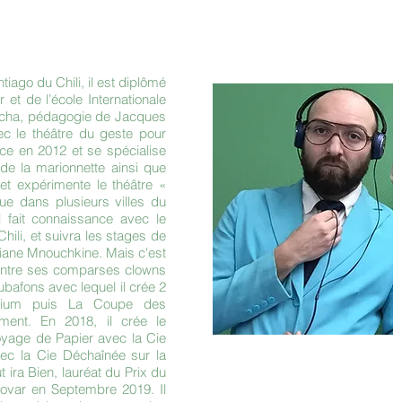
antiago du Chili, il est diplômé
et de l’école Internationale
ncha, pédagogie de Jacques
ec le théâtre du geste pour
tice en 2012 et se spécialise
l de la marionnette ainsi que
 et expérimente le théâtre «
oue dans plusieurs villes du
il fait connaissance avec le
hili, et suivra les stages de
iane Mnouchkine. Mais c'est
ontre ses comparses clowns
ubafons avec lequel il crée 2
dium puis La Coupe des
ment. En 2018, il crée le
oyage de Papier avec la Cie
avec la Cie Déchaînée sur la
 ira Bien, lauréat du Prix du
ovar en Septembre 2019. Il