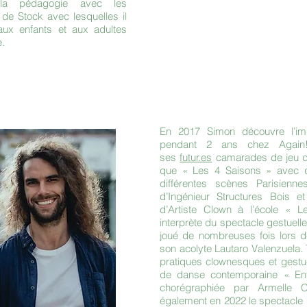
 la pédagogie avec les
e Stock avec lesquelles il
ux enfants et aux adultes
e.
En 2017 Simon découvre l’imp
pendant 2 ans chez Again! 
ses
futur.es
camarades de jeu de
que « Les 4 Saisons » avec qu
différentes scènes Parisienne
d’Ingénieur Structures Bois et
d’Artiste Clown à l’école « L
interprète du spectacle gestue
joué de nombreuses fois lors de
son acolyte Lautaro Valenzuela.
pratiques clownesques et gestuel
de danse contemporaine « En
chorégraphiée par Armelle Co
également en 2022 le spectacle