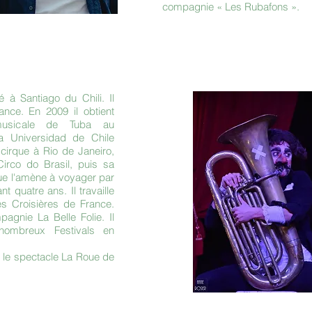
compagnie « Les Rubafons ».
 à Santiago du Chili. Il
ance. En 2009 il obtient
n musicale de Tuba au
a Universidad de Chile
 cirque à Rio de Janeiro,
Circo do Brasil, puis sa
ue l'amène à voyager par
t quatre ans. Il travaille
s Croisières de France.
mpagnie La Belle Folie. Il
nombreux Festivals en
ur le spectacle La Roue de