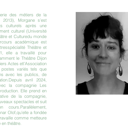
erie des métiers de la
e, 2013), Morgane s’est
s culturels après une
ent culturel (Université
âtre et Culturedu monde
rcours académique est
resspécialité Théâtre et
 elle a travaillé pour
otamment le Théâtre Dijon
ers Actes etl’Association
 postes variés tels que
ns avec les publics, de
tion.Depuis avril 2024,
vec la compagnie Les
roduction. Elle prend en
rative de la compagnie,
veaux spectacles et suit
n cours.Parallèlement,
ar Olof,qu’elle a fondée
 travaille comme metteure
 en théâtre.