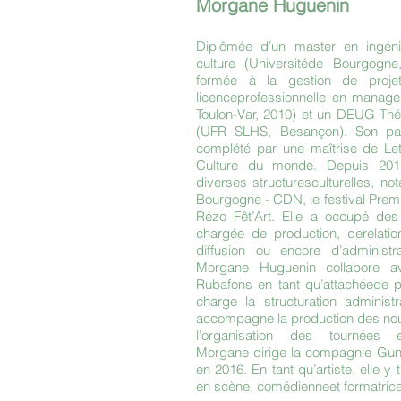
Morgane Huguenin
Diplômée d’un master en ingéni
culture (Universitéde Bourgogn
formée à la gestion de projet
licenceprofessionnelle en managem
Toulon-Var, 2010) et un DEUG Thé
(UFR SLHS, Besançon). Son pa
complété par une maîtrise de Lett
Culture du monde. Depuis 2011,
diverses structuresculturelles, n
Bourgogne - CDN, le festival Premi
Rézo Fêt’Art. Elle a occupé des
chargée de production, derelatio
diffusion ou encore d’administra
Morgane Huguenin collabore a
Rubafons en tant qu’attachéede p
charge la structuration administ
accompagne la production des nou
l’organisation des tournées e
Morgane dirige la compagnie Gunn
en 2016. En tant qu’artiste, elle y
en scène, comédienneet formatrice