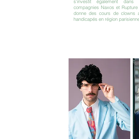
s'investit également dans
compagnies Naxos et Rupture d
donne des cours de clowns a
handicapés en région parisienn