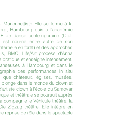
arionnettiste Elle se forme à la
erg, Hambourg puis à l'académie
DE de danse contemporaine (Dipl.
 est nourrie entre autre de son
ternelle en forêt) et des approches
rais, BMC, Life/Art process d'Anna
le pratique et enseigne intensément.
 danseuses à Hambourg et dans le
égraphie des performances In situ
ls que châteaux, églises, musées,
le plonge dans le monde du clown et
d'artiste clown à l'école du Samovar
que et théâtrale se poursuit auprès
la compagnie le Véhicule théâtre, la
e Zigzag théâtre. Elle intègre en
e reprise de rôle dans le spectacle