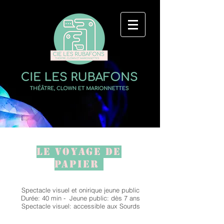
LE VOYAGE DE
PAPIER
Spectacle visuel et onirique jeune public
Durée: 40 min - Jeune public: dès 7 ans
Spectacle visuel: accessible aux Sourds