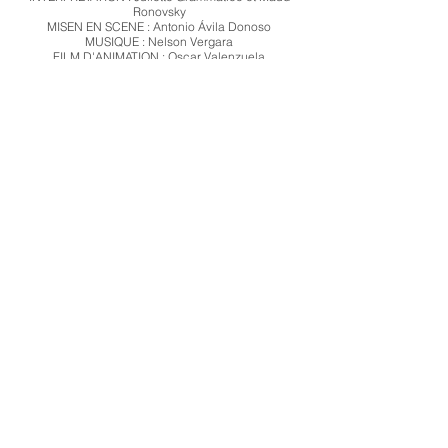
Ronovsky
MISEN EN SCENE : Antonio Ávila Donoso
MUSIQUE : Nelson Vergara
FILM D'ANIMATION : Oscar Valenzuela
FABRICATION DES MARIONNETTES : Antonio Avila
D.
Dossier